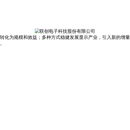
转化为规模和效益；多种方式稳健发展显示产业，引入新的增量
。