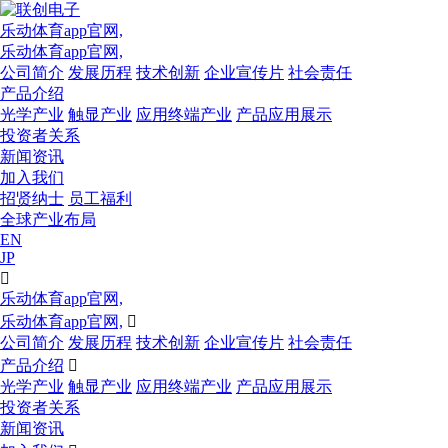
乐动体育app官网,
乐动体育app官网,
公司简介
发展历程
技术创新
企业宣传片
社会责任
产品介绍
光学产业
触显产业
应用终端产业
产品应用展示
投资者关系
新闻资讯
加入我们
招贤纳士
员工福利
全球产业布局
EN
JP

乐动体育app官网,
乐动体育app官网,

公司简介
发展历程
技术创新
企业宣传片
社会责任
产品介绍

光学产业
触显产业
应用终端产业
产品应用展示
投资者关系
新闻资讯