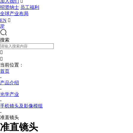
加入我们

招贤纳士
员工福利
全球产业布局
EN

JP
搜索


当前位置：
首页
-
产品介绍
-
光学产业
-
手机镜头及影像模组
-
准直镜头
准直镜头