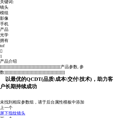
关键词:
镜头
模组
影像
手机
产品
光学
拥有
tof

1
产品介绍
[[[[[[[[[[[[[[[[[[[[[[[[[[[[[[[[[[[[[[[[[[[[[[产品参数, 参
数]]]]]]]]]]]]]]]]]]]]]]]]]]]]]]]]]]]]]]]]]]]]]]
以最优的QCDT(品质\成本\交付\技术)，助力客
户长期持续成功
未找到相应参数组，请于后台属性模板中添加
上一个
屏下指纹镜头