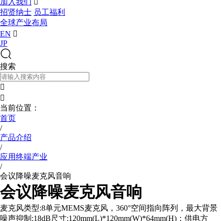
加入我们

招贤纳士
员工福利
全球产业布局
EN

JP
搜索


当前位置：
首页
/
产品介绍
/
应用终端产业
/
会议降噪麦克风音响
会议降噪麦克风音响
麦克风类型:8单元MEMS麦克风，360°空间指向阵列，最大背景
噪声抑制:18dB尺寸:120mm(L)*120mm(W)*64mm(H)；供电方