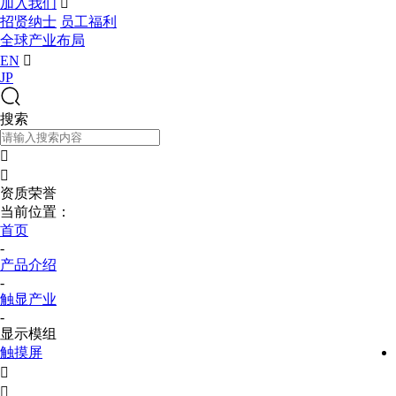
加入我们

招贤纳士
员工福利
全球产业布局
EN

JP
搜索


资质荣誉
当前位置：
首页
-
产品介绍
-
触显产业
-
显示模组
触摸屏

